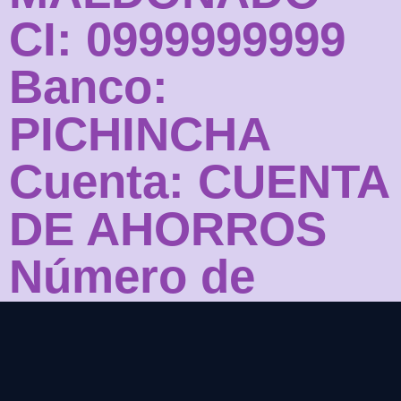
CI: 0999999999
Banco:
PICHINCHA
Cuenta: CUENTA
DE AHORROS
Número de
Cuenta:
1234567890